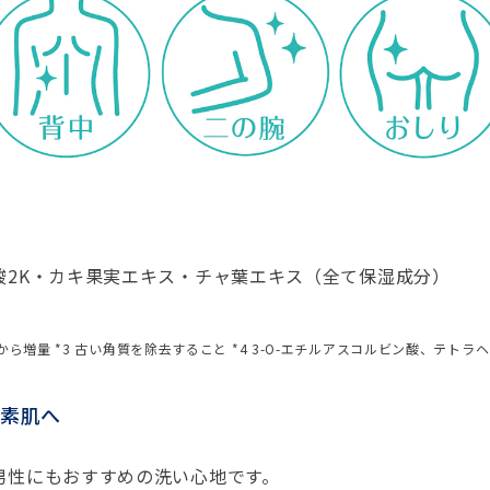
酸2K・カキ果実エキス・チャ葉エキス（全て保湿成分）
プから増量 *3 古い角質を除去すること *4 3-O-エチルアスコルビン酸、テト
か素肌へ
男性にもおすすめの洗い心地です。