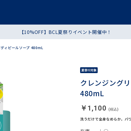
【10%OFF】BCL夏祭りイベント開催中！
プ
ヘア・ハンド・ボディ
食品
ィピールソープ 480mL
シートマスク・パック
化粧水・乳液・クリーム
クレンジングリ
480mL
￥1,100
洗うだけで全身なめらか。パ