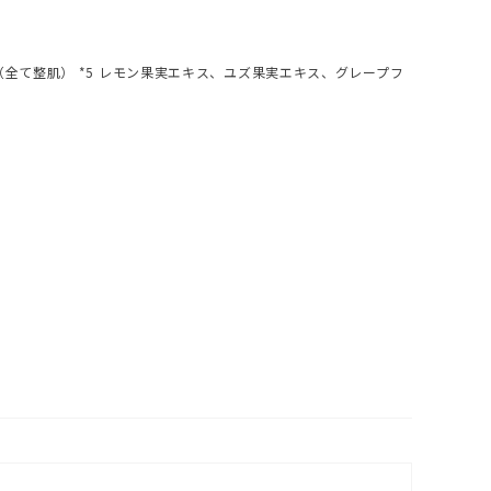
g（全て整肌） *5 レモン果実エキス、ユズ果実エキス、グレープフ