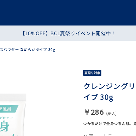
【10%OFF】BCL夏祭りイベント開催中！
プ
ヘア・ハンド・ボディ
食品
パウダー なめらかタイプ 30g
シートマスク・パック
化粧水・乳液・クリーム
クレンジングリ
イプ 30g
￥286
つかるだけで全身つるん肌。