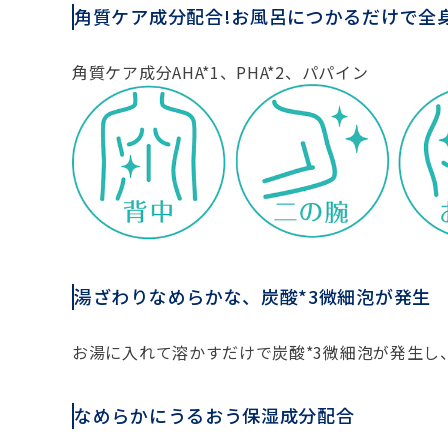
角質ケア成分配合!お風呂につかるだけで全
角質ケア成分AHA*1、PHA*2、パパイン
湯ざわりなめらかな、炭酸*3微細泡が発生
お湯に入れて溶かすだけで炭酸*3微細泡が発生し
なめらかにうるおう保湿成分配合