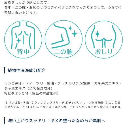
皮脂をしっかり落とします。
背中・二の腕・お尻のザラつきやベタつきをすっきりオフして、つるすべ
素肌に洗い上げます。
植物性洗浄成分配合
リンゴ果汁・ティーツリー葉油・グリチルリチン酸2K・カキ果実エキス・
チャ葉エキス（全て保湿成分）
WビタミンC*4（製品の抗酸化剤）
*1 リンゴ酸・乳酸 *2 クレンジングリサーチ ボディクリアソープから増量 *3 古い角質
を除去すること *4 3-O-エチルアスコルビン酸、テトラヘキシルデカン酸アスコルビル
洗い上がりスッキリ！キメの整ったなめらか素肌へ