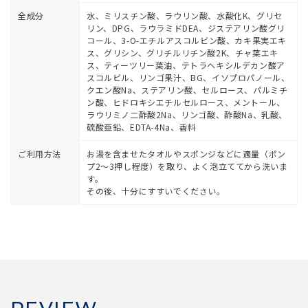
全成分
水、ミリスチン酸、ラウリン酸、水酸化K、グリセ
リン、DPG、ラウラミドDEA、ジステアリン酸グリ
コール、3-O-エチルアスコルビン酸、カキ果実エキ
ス、グリシン、グリチルリチン酸2K、チャ葉エキ
ス、ティーツリー葉油、テトラヘキシルデカン酸ア
スコルビル、リンゴ果汁、BG、イソプロパノール、
クエン酸Na、ステアリン酸、セルロース、パルミチ
ン酸、ヒドロキシエチルセルロース、メントール、
ラウリミノ二酢酸2Na、リンゴ酸、酢酸Na、乳酸、
硫酸亜鉛、EDTA-4Na、香料
ご利用方法
お湯を含ませたタオルやスポンジなどに適量（ポン
プ2～3押し程度）を取り、よく泡立ててから洗いま
す。
その後、十分にすすいでください。