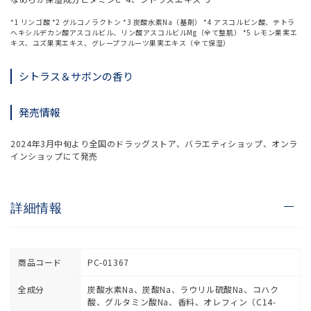
*1 リンゴ酸 *2 グルコノラクトン *3 炭酸水素Na（基剤） *4 アスコルビン酸、テトラ
ヘキシルデカン酸アスコルビル、リン酸アスコルビルMg（全て整肌） *5 レモン果実エ
キス、ユズ果実エキス、グレープフルーツ果実エキス（全て保湿）
シトラス＆サボンの香り
発売情報
2024年3月中旬より全国のドラッグストア、バラエティショップ、オンラ
インショップにて発売
詳細情報
商品コード
PC-01367
全成分
炭酸水素Na、炭酸Na、ラウリル硫酸Na、コハク
酸、グルタミン酸Na、香料、オレフィン（C14-