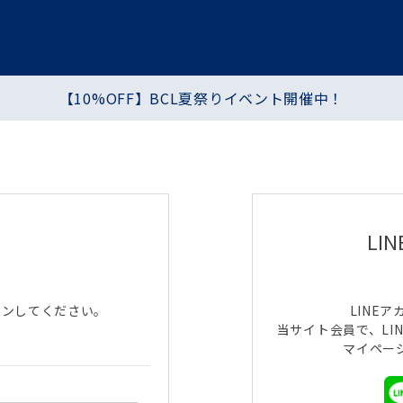
【10%OFF】BCL夏祭りイベント開催中！
プ
ヘア・ハンド・ボディ
食品
シートマスク・パック
化粧水・乳液・クリーム
LI
インしてください。
LINE
当サイト会員で、LI
マイペー