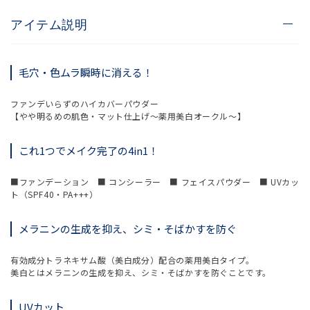
アイテム説明
毛穴・色ムラ瞬時に消える！
ファンデいらずのハイカバーパウダー
【やや明るめの肌色・マット仕上げ～薬用美白オークル～】
これ1つでメイク完了の4in1！
■ファンデーション ■ コンシーラー ■ フェイスパウダー ■ UVカッ
ト（SPF40・PA+++）
メラニンの生成を抑え、シミ・そばかすを防ぐ
有効成分トラネキサム酸（美白成分）配合の薬用美白タイプ。
美白とはメラニンの生成を抑え、シミ・そばかすを防ぐことです。
UVカット