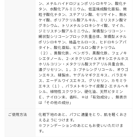
ン、メチルハイドロジェンポリシロキサン、酸化チ
タン、水酸化アルミニウム、低温焼成酸化亜鉛、微
粒子酸化チタン、ステアリン酸、セリサイト、無水
ケイ酸、ポリアクリル酸アルキル、ミリスチン酸マ
グネシウム、トリメチルシロキシケイ酸、マイカ、
ジミリスチン酸アルミニウム、架橋型シリコーン・
網状型シリコーンブロック共重合体、架橋型メチル
ポリシロキサン、結晶セルロース、ヒドロキシアパ
タイト、酸化亜鉛、ヒアルロン酸ナトリウム
（２）、黄酸化鉄、ベンガラ、黒酸化鉄、フェノキ
シエタノール、２-メタクリロイルオキシエチルホス
ホリルコリン・メタクリル酸ステアリル共重合体、
濃グリセリン、１，３-ブチレングリコール、オウゴ
ンエキス、精製水、ヤグルマギクエキス、バラエキ
ス、エーデルワイスエキス、グリセリン、カモミラ
エキス（１）、パラメトキシケイ皮酸２-エチルヘキ
シル、植物性スクワラン、硬化油、天然ビタミン
Ｅ、ナイロン末、香料、＊は「有効成分」、無表示
は「その他の成分」
ご使用方法
化粧下地のあと、パフに適量をとり、肌を軽くおさ
えるようにつけます。
※ファンデーションのあとにもお使いいただけま
す。