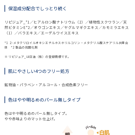
保湿成分配合でしっとり続く
リピジュア_*1／ヒアルロン酸ナトリウム（2）／植物性スクワラン／天
然ビタミンE*2／オウゴンエキス／ヤグルマギクエキス／カモミラエキス
（1）／バラエキス／エーデルワイスエキス
*1 ２-メタクリロイルオキシエチルホスホリルコリン・メタクリル酸ステアリル共重合
体 *2 製品の抗酸化剤
※ リピジュア_は日油（株）の登録商標です。
肌にやさしい4つのフリー処方
鉱物油・パラベン・アルコール・合成色素フリー
色はやや明るめのパール無しタイプ
色はやや明るめのパール無しタイプ。
やや赤味よりのマット仕上げ。