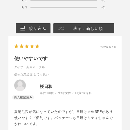
(0)
★
1
(0)
絞り込み
表示：新しい順
2026.6.19
使いやすいです
タイプ：薬用オークル
使った満足度
:とても良い
桜日和
年代:
30代
性別:
女性
肌質:
混合肌
夏場毛穴が気になっていたのですが、日焼け止めSPFがあり
使いやすくて便利です。パッケージも日焼けキティちゃんで
かわいいです。