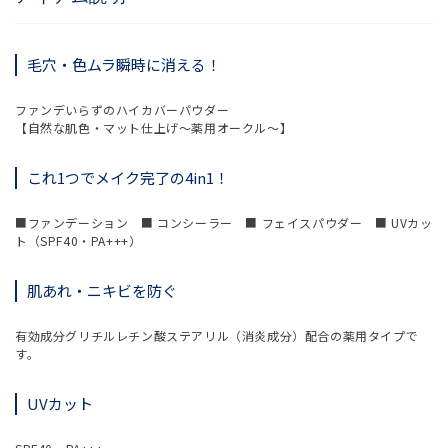
毛穴・色ムラ瞬時に消える！
ファンデいらずのハイカバーパウダー
【自然な肌色・マット仕上げ～薬用オークル～】
これ1つでメイク完了の4in1！
■ファンデーション ■ コンシーラー ■ フェイスパウダー ■ UVカッ
ト（SPF40・PA+++）
肌あれ・ニキビを防ぐ
有効成分グリチルレチン酸ステアリル（消炎成分）配合の薬用タイプで
す。
UVカット