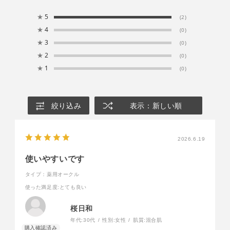
★
5
(2)
★
4
(0)
★
3
(0)
★
2
(0)
★
1
(0)
絞り込み
表示：新しい順
2026.6.19
使いやすいです
タイプ：薬用オークル
使った満足度
:とても良い
桜日和
年代:
30代
性別:
女性
肌質:
混合肌