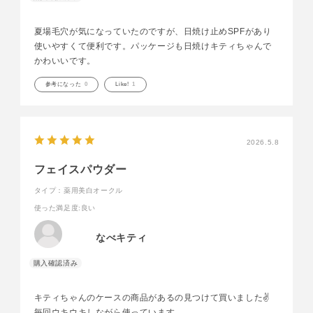
夏場毛穴が気になっていたのですが、日焼け止めSPFがあり
使いやすくて便利です。パッケージも日焼けキティちゃんで
かわいいです。
参考になった
0
Like!
1
2026.5.8
フェイスパウダー
タイプ：薬用美白オークル
使った満足度
:良い
なべキティ
キティちゃんのケースの商品があるの見つけて買いました✌️
毎回ウキウキしながら使っています。