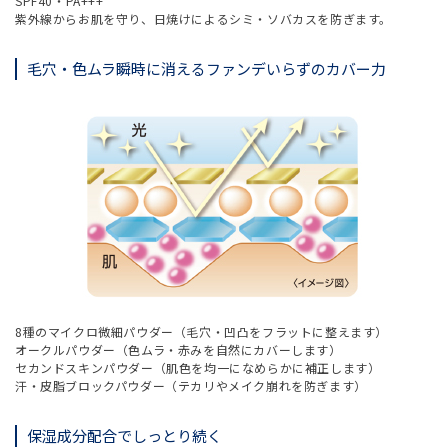
SPF40・PA+++
紫外線からお肌を守り、日焼けによるシミ・ソバカスを防ぎます。
毛穴・色ムラ瞬時に消えるファンデいらずのカバー力
8種のマイクロ微細パウダー（毛穴・凹凸をフラットに整えます）
オークルパウダー（色ムラ・赤みを自然にカバーします）
セカンドスキンパウダー（肌色を均一になめらかに補正します）
汗・皮脂ブロックパウダー（テカリやメイク崩れを防ぎます）
保湿成分配合でしっとり続く