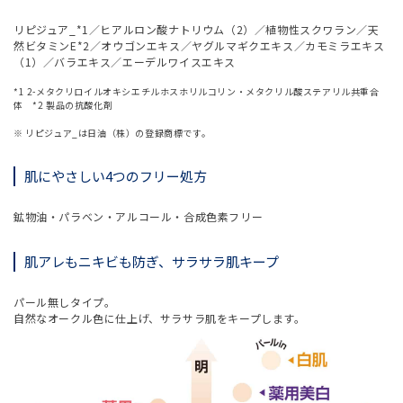
リピジュア_*1／ヒアルロン酸ナトリウム（2）／植物性スクワラン／天
然ビタミンE*2／オウゴンエキス／ヤグルマギクエキス／カモミラエキス
（1）／バラエキス／エーデルワイスエキス
*1 2-メタクリロイルオキシエチルホスホリルコリン・メタクリル酸ステアリル共重合
体 *2 製品の抗酸化剤
※ リピジュア_は日油（株）の登録商標です。
肌にやさしい4つのフリー処方
鉱物油・パラベン・アルコール・合成色素フリー
肌アレもニキビも防ぎ、サラサラ肌キープ
パール無しタイプ。
自然なオークル色に仕上げ、サラサラ肌をキープします。