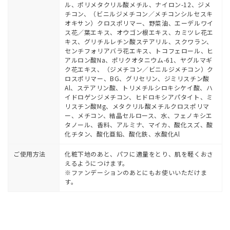
ル、ポリメタクリル酸メチル、ナイロン-12、ジメ
チコン、（ビニルジメチコン／メチコンシルセスキ
オキサン）クロスポリマー、野菜油、エーデルワイ
ス花／葉エキス、オウゴン根エキス、カミツレ花エ
キス、グリチルレチン酸ステアリル、スクワラン、
センチフォリアバラ花エキス、トコフェロール、ヒ
アルロン酸Na、ポリクオタニウム-61、ヤグルマギ
ク花エキス、（ジメチコン／ビニルジメチコン）ク
ロスポリマー、BG、グリセリン、ジミリスチン酸
Al、ステアリン酸、トリメチルシロキシケイ酸、ハ
イドロゲンジメチコン、ヒドロキシアパタイト、ミ
リスチン酸Mg、メタクリル酸メチルクロスポリマ
ー、メチコン、結晶セルロース、水、フェノキシエ
タノール、香料、アルミナ、マイカ、酸化スズ、酸
化チタン、酸化亜鉛、酸化鉄、水酸化Al
ご使用方法
化粧下地のあと、パフに適量をとり、肌を軽くおさ
えるようにつけます。
※ファンデーションのあとにもお使いいただけま
す。