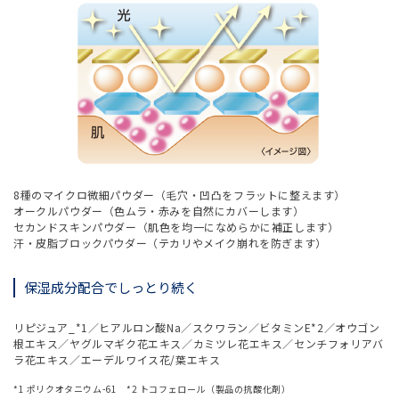
8種のマイクロ微細パウダー（毛穴・凹凸をフラットに整えます）
オークルパウダー（色ムラ・赤みを自然にカバーします）
セカンドスキンパウダー（肌色を均一になめらかに補正します）
汗・皮脂ブロックパウダー（テカリやメイク崩れを防ぎます）
保湿成分配合でしっとり続く
リピジュア_*1／ヒアルロン酸Na／スクワラン／ビタミンE*2／オウゴン
根エキス／ヤグルマギク花エキス／カミツレ花エキス／センチフォリアバ
ラ花エキス／エーデルワイス花/葉エキス
*1 ポリクオタニウム-61 *2 トコフェロール（製品の抗酸化剤）