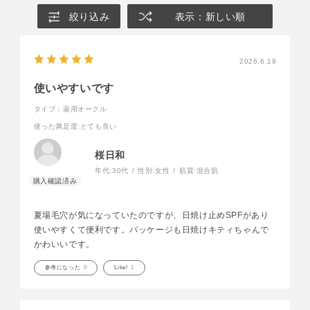
絞り込み
表示：新しい順
2026.6.19
使いやすいです
タイプ：薬用オークル
使った満足度
:とても良い
桜日和
年代:
30代
性別:
女性
肌質:
混合肌
夏場毛穴が気になっていたのですが、日焼け止めSPFがあり
使いやすくて便利です。パッケージも日焼けキティちゃんで
かわいいです。
参考になった
0
Like!
1