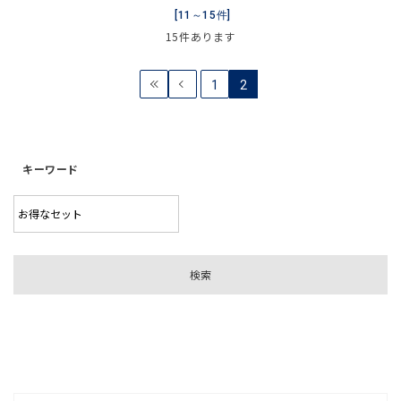
[11～15件]
15
件あります
1
2
キーワード