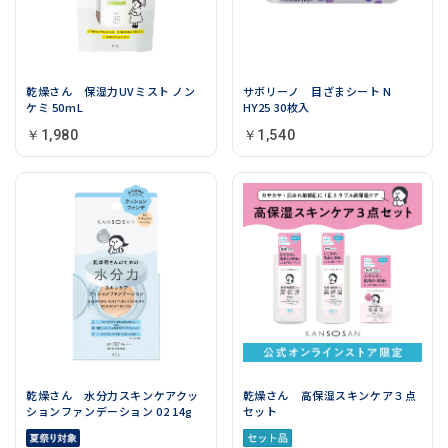
乾燥さん 保湿力UVミスト ノン
サボリーノ 目ざまシート N
ケミ 50mL
HY25 30枚入
￥1,980
￥1,540
乾燥さん 水分力スキンケアクッ
乾燥さん 高保湿スキンケア３点
ションファンデーション 02 14g
セット