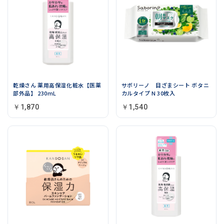
乾燥さん 薬用高保湿化粧水【医薬
サボリーノ 目ざまシート ボタニ
部外品】 230mL
カルタイプ N 30枚入
￥1,870
￥1,540