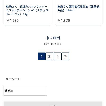
乾燥さん 保湿力スキンケアバー
乾燥さん 薬用高保湿乳液【医薬部
ムファンデーション 02（ナチュラ
外品】 180mL
ルベージュ） 12g
￥1,980
￥1,870
[1～10件]
14
件あります
1
2
キーワード