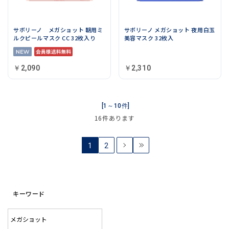
サボリーノ メガショット 朝用ミ
サボリーノ メガショット 夜用白玉
ルクピールマスク CC 32枚入り
美容マスク 32枚入
￥2,090
￥2,310
[1～10件]
16
件あります
1
2
キーワード