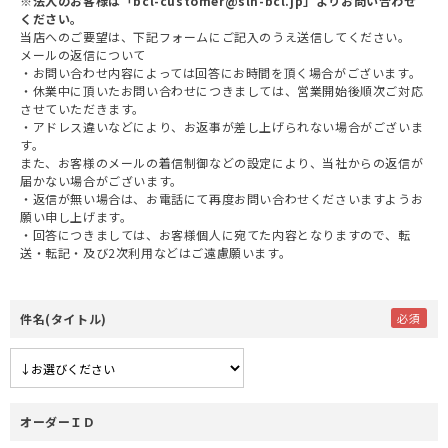
※法人のお客様は「bcl-customer@slh-bcl.jp」よりお問い合わせ
ください。
当店へのご要望は、下記フォームにご記入のうえ送信してください。
メールの返信について
・お問い合わせ内容によっては回答にお時間を頂く場合がございます。
・休業中に頂いたお問い合わせにつきましては、営業開始後順次ご対応
させていただきます。
・アドレス違いなどにより、お返事が差し上げられない場合がございま
す。
また、お客様のメールの着信制御などの設定により、当社からの返信が
届かない場合がございます。
・返信が無い場合は、お電話にて再度お問い合わせくださいますようお
願い申し上げます。
・回答につきましては、お客様個人に宛てた内容となりますので、転
送・転記・及び2次利用などはご遠慮願います。
件名(タイトル)
オーダーＩＤ