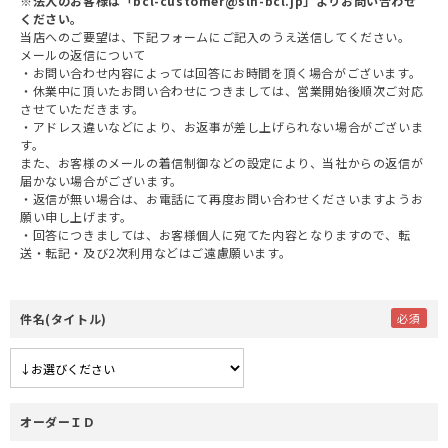
※法人のお客様は「bcl-customer@slh-bcl.jp」よりお問い合わせ
ください。
当店へのご要望は、下記フォームにご記入のうえ送信してください。
メールの返信について
・お問い合わせ内容によっては回答にお時間を頂く場合がございます。
・休業中に頂いたお問い合わせにつきましては、営業開始後順次ご対応
させていただきます。
・アドレス違いなどにより、お返事が差し上げられない場合がございま
す。
また、お客様のメールの着信制御などの設定により、当社からの返信が
届かない場合がございます。
・返信が無い場合は、お電話にて再度お問い合わせくださいますようお
願い申し上げます。
・回答につきましては、お客様個人に宛てた内容となりますので、転
送・転記・及び2次利用などはご遠慮願います。
件名(タイトル)
オーダーＩＤ