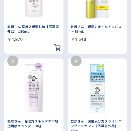
乾燥さん 薬用高保湿乳液【医薬部
乾燥さん 保湿力オイルインミス
外品】 180mL
ト 58mL
￥1,870
￥1,540
乾燥さん 保湿力スキンケア下地
乾燥さん 薬用水分力ブライトニ
透明感ラベンダー 30g
ングエッセンス【医薬部外品】
48mL