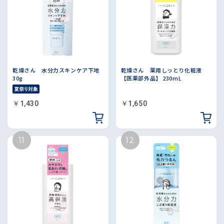
乾燥さん 水分力スキンケア下地
乾燥さん 薬用しっとり化粧液
30g
【医薬部外品】 230mL
￥1,430
￥1,650