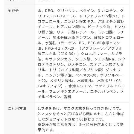
全成分
水、DPG、グリセリン、ベタイン、β-カロチン、グ
リコシルトレハロース、トコフェリルリン酸Na、ト
コフェロール、ニンジン根エキス、パルミチン酸レ
チノール、ヒアルロン酸Na、ピーナッツ油、ヒマワ
リ種子油、リノール酸レチノール、リンゴ酸、レチ
ノール、加水分解水添デンプン、酢酸トコフェロー
ル、水溶性コラーゲン、BG、PEG-60水添ヒマシ
油、PPG-4セテス-20、（アクリレーツ／アクリル
酸アルキル（C10-30））クロスポリマー、カノラ
油、キサンタンガム、クエン酸、クエン酸Na、シク
ロデキストリン、ジメチコン、ステアリン酸グリセ
リル、トリ（カプリル酸／カプリン酸）グリセリ
ル、ニンジン種子油、ベヘネス-30、ポリソルベー
ト20、メタリン酸Na、水酸化Na、水添ポリ（C6-
14オレフィン）、水添レシチン、セテアリルアルコ
ール、フェノキシエタノール、エチルパラベン、メ
チルパラベン、香料
ご利用方法
1.フタをあけ、マスクの端を持ってひきあげます。
2.マスクをぐっと広げながら顔にのせ、左右に伸ば
しながらフィットさせて60秒おきます。
※乾燥が気になる方は、5～10分程度おくとより効
果的です。