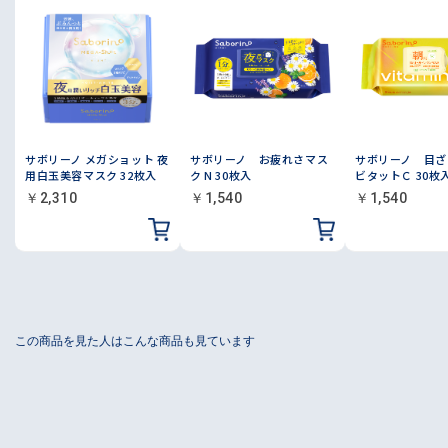
サボリーノ メガショット 夜
サボリーノ お疲れさマス
サボリーノ 目ざ
用白玉美容マスク 32枚入
ク N 30枚入
ビタットＣ 30枚
￥2,310
￥1,540
￥1,540