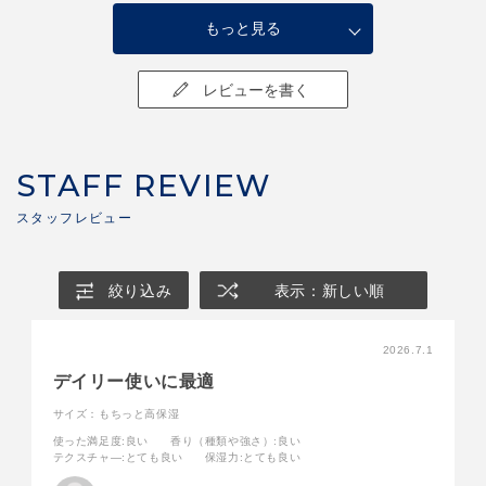
もっと見る
レビューを書く
STAFF REVIEW
絞り込み
表示：新しい順
2026.7.1
デイリー使いに最適
サイズ：もちっと高保湿
使った満足度
:良い
香り（種類や強さ）
:良い
テクスチャ―
:とても良い
保湿力
:とても良い