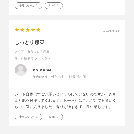
参考になった
1
Like!
2
2026.6.15
しっとり感♡
タイプ：もちっと高保湿
使った満足度
:とても良い
no name
年代:
40代
性別:
女性
肌質:
乾性肌
シート自体はすごい厚いというわけではないのですが、きち
んと肌を保湿してくれます。お手入れはこれだけでも良いく
らい。気に入りました。香りも強すぎず、良い感じです。
参考になった
1
Like!
1