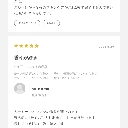
きに。
スルーしがちな夜のスキンケアがこれ1枚で完了するので使い
心地がとても良いです。
参考になった
0
Like!
0
2026.6.29
香りが好き
タイプ：もちっと高保湿
使った満足度
:とても良い
香り（種類や強さ）
:とても良い
テクスチャ―
:とても良い
保湿力
:とても良い
no name
肌質:
混合肌
カモミールオレンジの香りが癒されます。
寝る前に1分でお手入れ出来て、しっかり潤います。
疲れている時の、強い味方です！