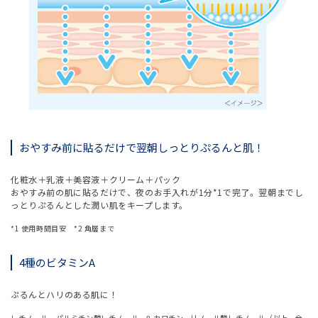
おやすみ前に貼るだけで翌朝しっとりぷるんと肌！
化粧水＋乳液＋美容液＋クリーム＋パック
おやすみ前の肌に貼るだけで、夜のお手入れが1分*1で完了。翌朝までし
っとりぷるんとした潤い肌をキープします。
*1 使用時間目安 *2 角層まで
4種のビタミンA
ぷるんとハリのある肌に！
レチノール、パルミチン酸レチノール、β-カロチン、リノール酸レチノール（以上、全