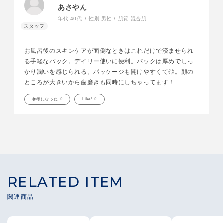
あさやん
年代:
40代
性別:
男性
肌質:
混合肌
お風呂後のスキンケアが面倒なときはこれだけで済ませられ
る手軽なパック。デイリー使いに便利。パックは厚めでしっ
かり潤いを感じられる。パッケージも開けやすくて◎。顔の
ところが大きいから歯磨きも同時にしちゃってます！
参考になった
0
Like!
0
RELATED ITEM