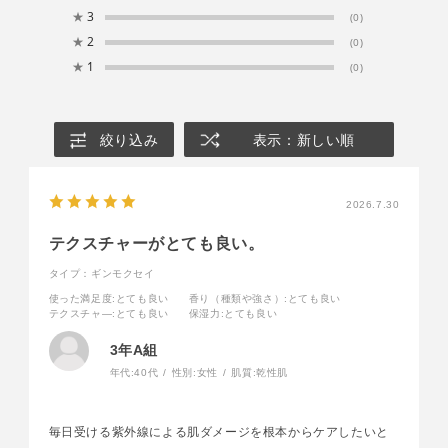
★
3
(0)
★
2
(0)
★
1
(0)
絞り込み
表示：新しい順
2026.7.30
テクスチャーがとても良い。
タイプ：ギンモクセイ
使った満足度
:とても良い
香り（種類や強さ）
:とても良い
テクスチャ―
:とても良い
保湿力
:とても良い
3年A組
年代:
40代
性別:
女性
肌質:
乾性肌
毎日受ける紫外線による肌ダメージを根本からケアしたいと