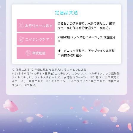
定番品共通
うるおいの道を作り、水分で満たし、保湿
水密ヴェール処方
ヴェールを作る水分保湿ヴェール処方。
22歳の肌バランスをイメージした保湿成分
エイジングケア
*2
※3
オーガニック原料
、アップサイクル原料
※2
環境配慮
資材の取り組み
※3
*1 保湿による *2 年齢に応じたお手入れ *3ふきとりによる
※1 (ホホバ油/マカデミア種子油)エステルズ、スクワレン、マカデミアナッツ脂肪酸
フィトステリル、フィトステロールズ、 水溶性コラーゲン ※2 朝:アセロラ果実エ
キス、メリッサ葉エキス ※3 スクワラン、セイヨウミザクラ果実エキス、酒粕エキ
ス(以上、全て保湿)