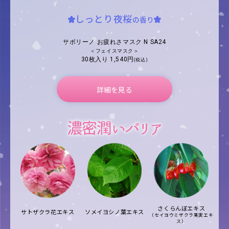
しっとり夜桜
の香り
サボリーノ お疲れさマスク N SA24
＜フェイスマスク＞
30枚入り 1,540円
(税込)
詳細を見る
さくらんぼエキス
ソメイヨシノ葉エキス
サトザクラ花エキス
（セイヨウミザクラ果実エキ
ス）