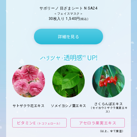
サボリーノ 目ざまシート N SA24
＜フェイスマスク＞
30枚入り 1,540円
(税込)
詳細を見る
さくらんぼエキス
ソメイヨシノ葉エキス
サトザクラ花エキス
（セイヨウミザクラ果実エキ
ス）
ビタミンE
アセロラ果実エキス
（トコフェロール）
（以上、全て保湿）