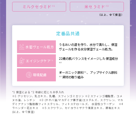
ミルクセラミド
米セラミド
※1
※2
（以上、全て保湿）
定番品共通
うるおいの道を作り、水分で満たし、保湿
水密ヴェール処方
ヴェールを作る水分保湿ヴェール処方。
22歳の肌バランスをイメージした保湿成分
エイジングケア
*2
※3
オーガニック原料
、アップサイクル原料
※2
環境配慮
資材の取り組み
※3
*1 保湿による *2 年齢に応じたお手入れ
※1 グリセリン、乳エキス、乳糖、スフィンゴミエリン ※2 スフィンゴ糖脂質、コメ
ヌカ油、レシチン ※3 (ホホバ油/マカデミア種子油)エステルズ、スクワレン、マカ
デミアナッツ脂肪酸フィトステリル、フィトステロールズ、 水溶性コラーゲン ※4
ラベンダー花エキス ※5 スクワラン、セイヨウミザクラ果実エキス、酒粕エキス
(以上、全て保湿)