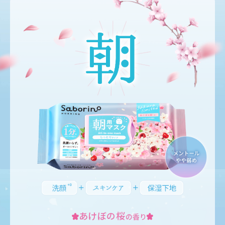
あけぼの桜
の香り