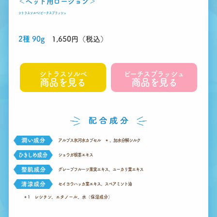
＜ヘッド用ローション＞
シトラスソルベ/ピーチスプラッシュ
2種 90g
1,650円（税込）
シトラスソルベ
ピーチスプラッシュ
商品を見る
商品を見る
アルプス氷河水カプセル
＊
、加水分解シルク
ショウガ根茎エキス
グレープフルーツ果実エキス、ユーカリ葉エキス
セイヨウハッカ葉エキス、スペアミント油
＊1 レシチン、エタノール、水（保湿成分）