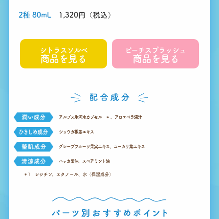
2種 80mL
1,320円（税込）
シトラスソルベ
ピーチスプラッシュ
商品を見る
商品を見る
アルプス氷河水カプセル
＊
、アロエベラ液汁
ショウガ根茎エキス
グレープフルーツ果実エキス、ユーカリ葉エキス
ハッカ葉油、スペアミント油
＊1 レシチン、エタノール、水（保湿成分）