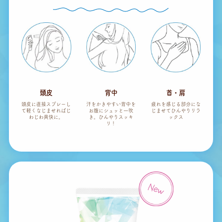
頭皮
背中
首・肩
頭皮に直接スプレーし
汗をかきやすい背中を
疲れを感じる部分にな
て軽く
なじませればじ
お腹に
シュッと一吹
じませて
ひんやりリラ
わじわ爽快に。
き。ひんやりスッキ
ックス
リ！