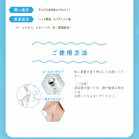
アルプス氷河水カプセル
＊
1
ハッカ葉油、スペアミント油
＊1 レシチン、エタノール、水（保湿成分）
肌に適量を塗り伸ばしてお使いくだ
さい。
［ご注意］
清涼感が強いため、顔や敏感な部分
には
お使いにならないでください。