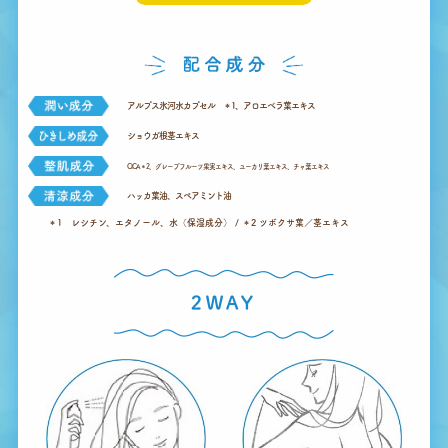
アルプス氷河水カプセル
＊
1、アロエベラ葉エキス
ショウガ根茎エキス
CICA
＊
2、グレープフルーツ果実エキス、ユーカリ葉エキス、チャ葉エキス
ハッカ葉油、スペアミント油
＊1 レシチン、エタノール、水（保湿成分） / ＊2 ツボクサ葉／茎エキス