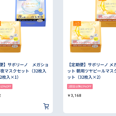
便】サボリーノ メガショ
【定期便】サボリーノ メ
朝夜マスクセット（32枚入
ット 朝用ツヤピールマス
32枚入×1）
ット（32枚入×2）
2
￥3,168