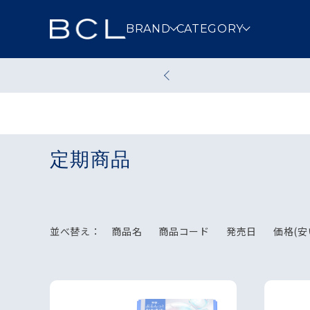
BRAND
CATEGORY
スキンケア
メイクアッ
定期商品
クレンジング
洗顔
その他スキンケア
並べ替え：
商品名
商品コード
発売日
価格(安