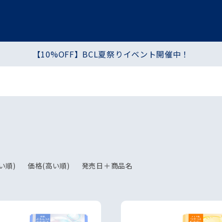
【10%OFF】BCL夏祭りイベント開催中！
プ
ヘア・ハンド・ボディ
食品
シートマスク・パック
化粧水・乳液・クリーム
い順)
価格(高い順)
発売日＋商品名