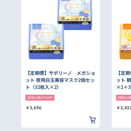
【定期便】サボリーノ メガショ
【定期
ット 夜用白玉美容マスク2個セッ
ット 
ト（32枚入×2）
×1＋
￥3,696
￥3,43