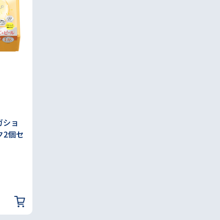
ガショ
ク2個セ