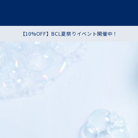
【10%OFF】BCL夏祭りイベント開催中！
プ
ヘア・ハンド・ボディ
食品
シートマスク・パック
化粧水・乳液・クリーム