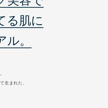
グ美容で
てる肌に
アル。
い。
得て生まれた、