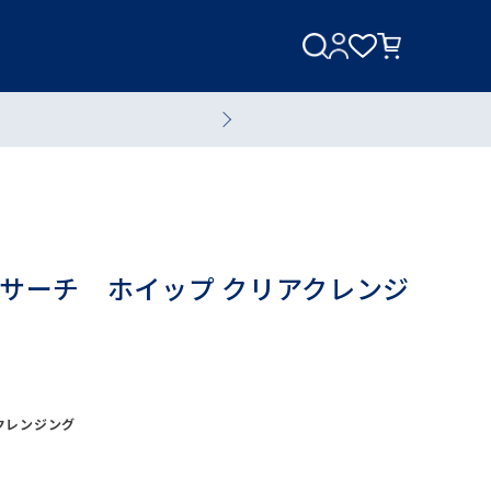
美容家電
美容液
サーチ ホイップ クリアクレンジ
クレンジング
全てのスキンケアアイテム
ブランド一覧へ