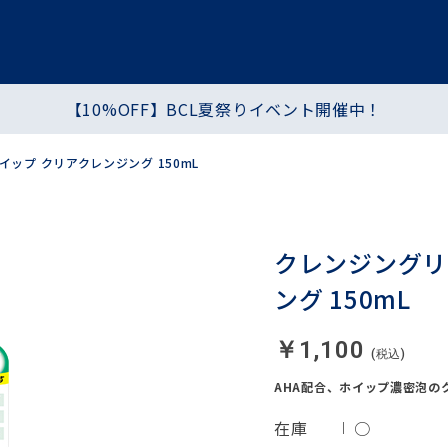
【10%OFF】BCL夏祭りイベント開催中！
プ
ヘア・ハンド・ボディ
食品
ップ クリアクレンジング 150mL
シートマスク・パック
化粧水・乳液・クリーム
クレンジングリ
ング 150mL
￥1,100
AHA配合、ホイップ濃密泡の
在庫
○