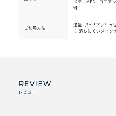
メチルMEA、ココア
料
適量（3～5プッシュ
ご利用方法
※ 落ちにくいメイク
REVIEW