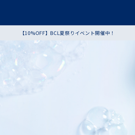
【10%OFF】BCL夏祭りイベント開催中！
プ
ヘア・ハンド・ボディ
食品
シートマスク・パック
化粧水・乳液・クリーム