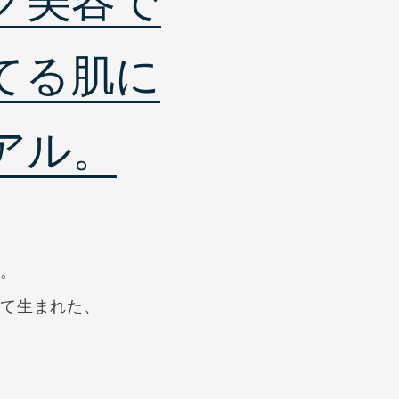
グ美容で
てる肌に
アル。
い。
得て生まれた、