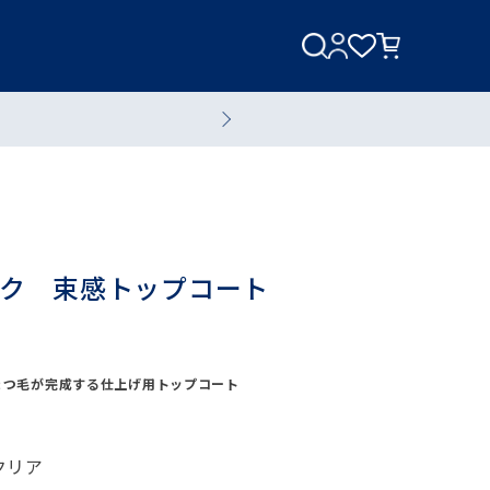
美容家電
美容液
ク 束感トップコート
まつ毛が完成する仕上げ用トップコート
全てのスキンケアアイテム
ブランド一覧へ
クリア