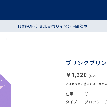
【10%OFF】BCL夏祭りイベント開催中！
プ
ヘア・ハンド・ボディ
食品
コート
シートマスク・パック
化粧水・乳液・クリーム
ブリンクブリン
￥1,320
マスカラ後に塗るだけ。束感
在庫
○
タイプ
グロッシー