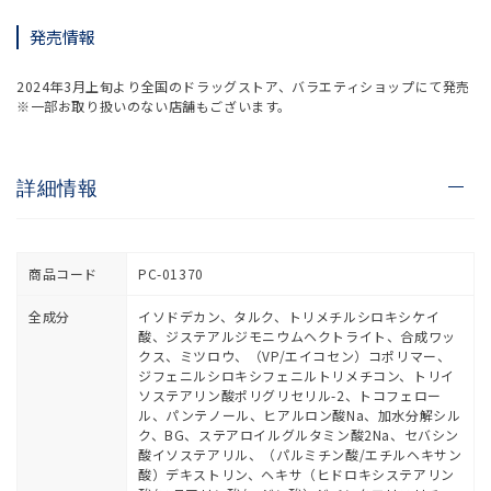
発売情報
2024年3月上旬より全国のドラッグストア、バラエティショップにて発売
※一部お取り扱いのない店舗もございます。
詳細情報
商品コード
PC-01370
全成分
イソドデカン、タルク、トリメチルシロキシケイ
酸、ジステアルジモニウムヘクトライト、合成ワッ
クス、ミツロウ、（VP/エイコセン）コポリマー、
ジフェニルシロキシフェニルトリメチコン、トリイ
ソステアリン酸ポリグリセリル-2、トコフェロー
ル、パンテノール、ヒアルロン酸Na、加水分解シル
ク、BG、ステアロイルグルタミン酸2Na、セバシン
酸イソステアリル、（パルミチン酸/エチルヘキサン
酸）デキストリン、ヘキサ（ヒドロキシステアリン