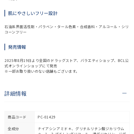
肌にやさしいフリー設計
石油系界面活性剤・パラベン・タール色素・合成香料・アルコール・シリ
コーンフリー
発売情報
2025年8月19日より全国のドラッグストア、バラエティショップ、BCL公
式オンラインショップにて発売
※一部お取り扱いのない店舗もございます。
詳細情報
商品コード
PC-01429
全成分
ナイアシンアミド＊、グリチルリチン酸ジカリウム
＊、1，3-ブチレングリコール、濃グリセリン、ジグ