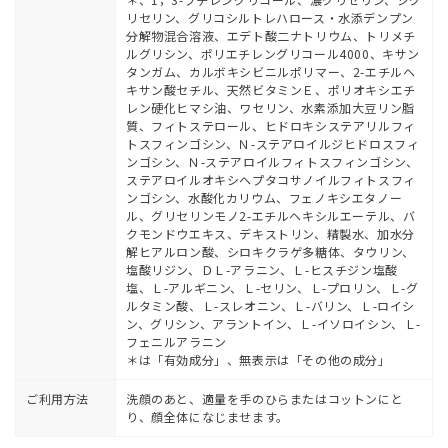
リセリン、グリコシルトレハロース・水添デンプン
分解物混合溶液、エデト酸二ナトリウム、トリメチ
ルグリシン、ポリエチレングリコール4000、キサン
タンガム、カルボキシビニルポリマー、2-エチルヘ
キサン酸セチル、天然ビタミンＥ、ポリオキシエチ
レン硬化ヒマシ油、ワセリン、水素添加大豆リン脂
質、フィトステロール、ヒドロキシステアリルフィ
トスフィンゴシン、Ｎ-ステアロイルジヒドロスフィ
ンゴシン、Ｎ-ステアロイルフィトスフィンゴシン、
ステアロイルオキシヘプタコサノイルフィトスフィ
ンゴシン、水酸化カリウム、フェノキシエタノー
ル、グリセリンモノ2-エチルヘキシルエーテル、バ
クモンドウエキス、デキストリン、精製水、加水分
解ヒアルロン酸、シロキクラゲ多糖体、タウリン、
塩酸リジン、ＤＬ-アラニン、Ｌ-ヒスチジン塩酸
塩、Ｌ-アルギニン、Ｌ-セリン、Ｌ-プロリン、Ｌ-グ
ルタミン酸、Ｌ-スレオニン、Ｌ-バリン、Ｌ-ロイシ
ン、グリシン、アラントイン、Ｌ-イソロイシン、Ｌ-
フェニルアラニン
＊は「有効成分」、無表示は「その他の成分」
ご利用方法
洗顔のあと、適量を手のひらまたはコットンにと
り、顔全体になじませます。