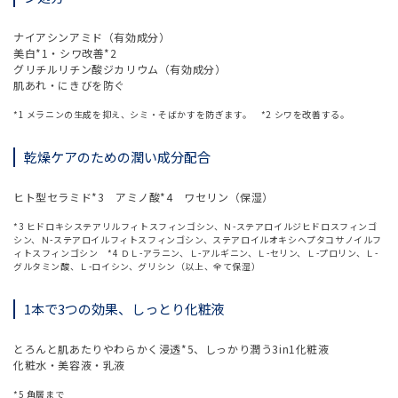
ナイアシンアミド（有効成分）
美白*1・シワ改善*2
グリチルリチン酸ジカリウム（有効成分）
肌あれ・にきびを防ぐ
*1 メラニンの生成を抑え、シミ・そばかすを防ぎます。 *2 シワを改善する。
乾燥ケアのための潤い成分配合
ヒト型セラミド*3 アミノ酸*4 ワセリン（保湿）
*3 ヒドロキシステアリルフィトスフィンゴシン、Ｎ-ステアロイルジヒドロスフィンゴ
シン、Ｎ-ステアロイルフィトスフィンゴシン、ステアロイルオキシヘプタコサノイルフ
ィトスフィンゴシン *4 ＤＬ-アラニン、Ｌ-アルギニン、Ｌ-セリン、Ｌ-プロリン、Ｌ-
グルタミン酸、Ｌ-ロイシン、グリシン（以上、全て保湿）
1本で3つの効果、しっとり化粧液
とろんと肌あたりやわらかく浸透*5、しっかり潤う3in1化粧液
化粧水・美容液・乳液
*5 角層まで