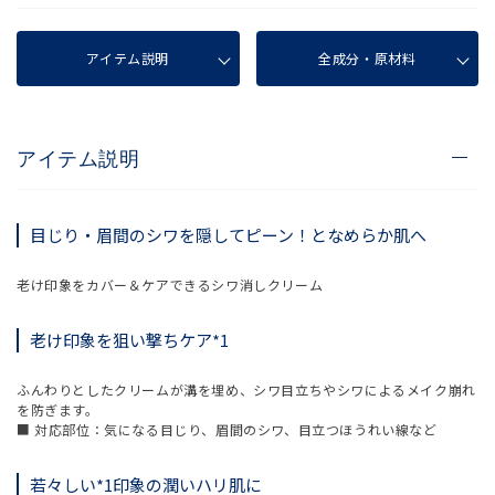
アイテム説明
全成分・原材料
アイテム説明
目じり・眉間のシワを隠してピーン！となめらか肌へ
老け印象をカバー＆ケアできるシワ消しクリーム
老け印象を狙い撃ちケア*1
ふんわりとしたクリームが溝を埋め、シワ目立ちやシワによるメイク崩れ
を防ぎます。
■ 対応部位：気になる目じり、眉間のシワ、目立つほうれい線など
若々しい*1印象の潤いハリ肌に