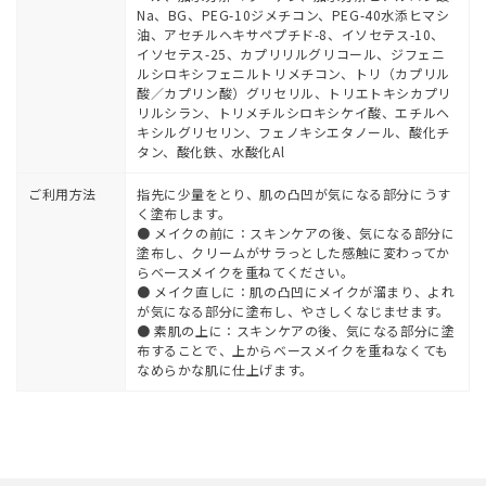
Na、BG、PEG-10ジメチコン、PEG-40水添ヒマシ
油、アセチルヘキサペプチド-8、イソセテス-10、
イソセテス-25、カプリリルグリコール、ジフェニ
ルシロキシフェニルトリメチコン、トリ（カプリル
酸／カプリン酸）グリセリル、トリエトキシカプリ
リルシラン、トリメチルシロキシケイ酸、エチルヘ
キシルグリセリン、フェノキシエタノール、酸化チ
タン、酸化鉄、水酸化Al
ご利用方法
指先に少量をとり、肌の凸凹が気になる部分にうす
く塗布します。
● メイクの前に：スキンケアの後、気になる部分に
塗布し、クリームがサラっとした感触に変わってか
らベースメイクを重ねてください。
● メイク直しに：肌の凸凹にメイクが溜まり、よれ
が気になる部分に塗布し、やさしくなじませます。
● 素肌の上に：スキンケアの後、気になる部分に塗
布することで、上からベースメイクを重ねなくても
なめらかな肌に仕上げます。