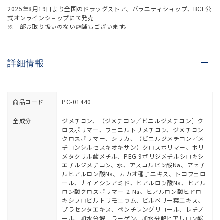
2025年8月19日より全国のドラッグストア、バラエティショップ、BCL公
式オンラインショップにて発売
※一部お取り扱いのない店舗もございます。
詳細情報
商品コード
PC-01440
全成分
ジメチコン、（ジメチコン／ビニルジメチコン）ク
ロスポリマー、フェニルトリメチコン、ジメチコン
クロスポリマー、シリカ、（ビニルジメチコン／メ
チコンシルセスキオキサン）クロスポリマー、ポリ
メタクリル酸メチル、PEG-9ポリジメチルシロキシ
エチルジメチコン、水、アスコルビン酸Na、アセチ
ルヒアルロン酸Na、カカオ種子エキス、トコフェロ
ール、ナイアシンアミド、ヒアルロン酸Na、ヒアル
ロン酸クロスポリマー-2-Na、ヒアルロン酸ヒドロ
キシプロピルトリモニウム、ビルベリー葉エキス、
プラセンタエキス、ペンチレングリコール、レチノ
ール、加水分解コラーゲン、加水分解ヒアルロン酸