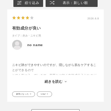
絞り込み
表示：新しい順
2026.6.8
有効成分が良い
タイプ：赤み・ニキビ用
no name
ニキビ跡ができやすいのですが、隠しながら肌をケアするこ
とができるので
とても気に入っています。肌荒れに効く有効成分入りなのが
嬉しいです。
続きを読む
心なしかニキビ跡の残りも、早く治まるような気がします。
参考になった
0
Like!
0