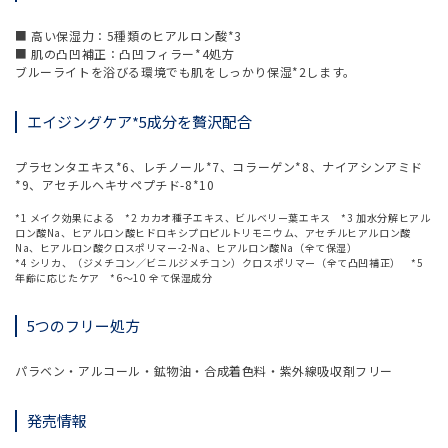
■ 高い保湿力：5種類のヒアルロン酸*3
■ 肌の凸凹補正：凸凹フィラー*4処方
ブルーライトを浴びる環境でも肌をしっかり保湿*2します。
エイジングケア*5成分を贅沢配合
プラセンタエキス*6、レチノール*7、コラーゲン*8、ナイアシンアミド
*9、アセチルヘキサペプチド-8*10
*1 メイク効果による *2 カカオ種子エキス、ビルベリー葉エキス *3 加水分解ヒアル
ロン酸Na、ヒアルロン酸ヒドロキシプロピルトリモニウム、アセチルヒアルロン酸
Na、ヒアルロン酸クロスポリマー-2-Na、ヒアルロン酸Na（全て保湿）
*4 シリカ、（ジメチコン／ビニルジメチコン）クロスポリマー（全て凸凹補正） *5
年齢に応じたケア *6～10 全て保湿成分
5つのフリー処方
パラベン・アルコール・鉱物油・合成着色料・紫外線吸収剤フリー
発売情報