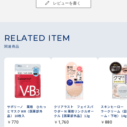
レビューを書く
RELATED ITEM
サボリーノ 薬用 ひたっ
クリアラスト フェイスパ
スキンヒーロー 
とマスク WR（医薬部外
ウダー N 薬用リンクルオー
ラークリーム〈目
品） 10枚入
クル【医薬部外品】 12g
ーム・下地〉 14
￥770
￥1,760
￥880