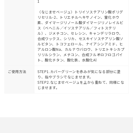
1
〈なじませベージュ〉トリイソステアリン酸ポリグ
リセリル-2、トリエチルヘキサノイン、窒化ホウ
素、ダイマージリノール酸ダイマージリノレイルビ
ス（ベヘニル／イソステアリル／フィトステリ
ル）、ジメチコン、セレシン、キャンデリラロウ、
合成ワックス、シリカ、セスキイソステアリン酸ソ
ルビタン、トコフェロール、ナイアシンアミド、ヒ
アルロン酸Na、カルナウバロウ、トリエトキシカプ
リリルシラン、メチコン、合成フルオロフロゴパイ
ト、酸化チタン、酸化鉄、水酸化Al
ご使用方法
STEP1.カバーグリーンを赤みが気になる部分に塗
り、指やブラシでなじませます。
STEP2.なじませベージュを上から重ねて、同様にな
じませます。