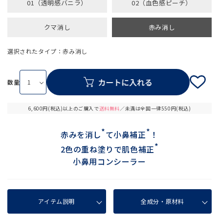
01（透明感バニラ）
02（血色感ピーチ）
クマ消し
赤み消し
選択されたタイプ：赤み消し
数量
6,600円(税込)以上のご購入で
送料無料
／未満は全国一律550円(税込)
*
*
赤みを消し
て小鼻補正
！
*
2色の重ね塗りで肌色補正
小鼻用コンシーラー
アイテム説明
全成分・原材料