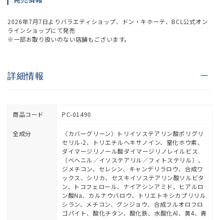
2026年7月7日よりバラエティショップ、ドン・キホーテ、BCL公式オン
ラインショップにて発売
※一部お取り扱いのない店舗もございます。
詳細情報
商品コード
PC-01490
全成分
〈カバーグリーン〉トリイソステアリン酸ポリグリ
セリル-2、トリエチルヘキサノイン、窒化ホウ素、
ダイマージリノール酸ダイマージリノレイルビス
（ベヘニル／イソステアリル／フィトステリル）、
ジメチコン、セレシン、キャンデリラロウ、合成ワ
ックス、シリカ、セスキイソステアリン酸ソルビタ
ン、トコフェロール、ナイアシンアミド、ヒアルロ
ン酸Na、カルナウバロウ、トリエトキシカプリリル
シラン、メチコン、グンジョウ、合成フルオロフロ
ゴパイト、酸化チタン、酸化鉄、水酸化Al、黄4、青