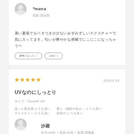
*mana
肌質:
混合肌
暑い夏場でもベタつきが少ないみずみずしいテクスチャーで
気に入ってます。匂いが爽やかな柑橘でにこにこになっちゃ
う〜
参考になった
1
Like!
1
2026.6.10
UVなのにしっとり
タイプ：ToneUP UV
使った満足度
:とても良い
香り（種類や強さ）
:とても良い
テクスチャ―
:とても良い
保湿力
:とても良い
沙羅
年代:
40代
性別:
女性
肌質:
普通肌