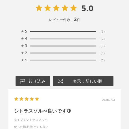
5.0
2
レビュー件数：
件
★
5
(2)
★
4
(0)
★
3
(0)
★
2
(0)
★
1
(0)
絞り込み
表示：新しい順
2026.7.3
シトラスソルべ良いです🍋
タイプ：シトラスソルベ
使った満足度
:とても良い