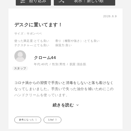
絞り込み
表示：新しい順
2026.6.9
デスクに置いてます！
サイズ：サボンベベ
使った満足度
:とても良い
香り（種類や強さ）
:とても良い
テクスチャ―
:とても良い
保湿力
:良い
クローム44
年代:
40代
性別:
男性
肌質:
混合肌
コロナ渦からの習慣で手洗いと消毒をしないと落ち着けなく
なってしまいました。手洗いで失った油分を補いためにこの
ハンドクリームを使っています。
ベキュアハニーのハンドクリームは潤いとスッキリのバラン
続きを読む
スが絶妙で使った直後でもベトベトせずに作業ができるので
デスクのお供にオススメです！
参考になった
1
Like!
3