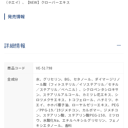
（ホエイ）、【NEW】クローバーエキス
発売情報
詳細情報
商品コード
VE-51798
全成分
水、グリセリン、BG、セタノール、ダイマージリノ
ール酸（フィトステリル／イソステアリル／セチル
／ステアリル／ベヘニル）、シクロペンタシロキサ
ン、ステアリルアルコール、カミツレ花エキス、シ
ロツメクサエキス、トコフェロール、ハチミツ、ホ
エイ、ホホバ種子油、ローヤルゼリーエキス、PEG
／PPG-19／19ジメチコン、カルボマー、ジメチコ
ン、ステアリン酸、ステアリン酸PEG-150、ミツロ
ウ、水酸化Na、エチルヘキシルグリセリン、フェノ
キシエタノール、香料