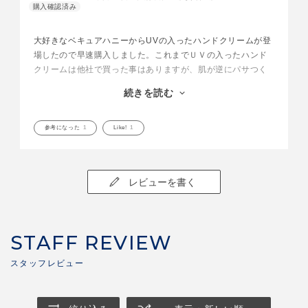
大好きなベキュアハニーからUVの入ったハンドクリームが登
場したので早速購入しました。これまでＵＶの入ったハンド
クリームは他社で買った事はありますが、肌が逆にパサつく
感じがありました。でもさすがそこはベキュアハニー、潤い
続きを読む
しっかり保ったまま肌を綺麗に見せてくれる効果あり。しか
も香りがイイ！夏のお出かけにも一緒に持っていけるアイテ
ムだと思いました。
参考になった
1
Like!
1
レビューを書く
STAFF REVIEW