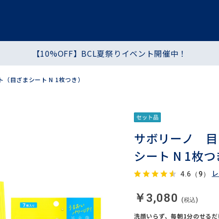
【10%OFF】BCL夏祭りイベント開催中！
プ
ヘア・ハンド・ボディ
食品
ト（目ざまシート N 1枚つき）
シートマスク・パック
化粧水・乳液・クリーム
サボリーノ 目
シート N 1枚
レ
（9）
4.6
￥3,080
洗顔いらず、毎朝1分のせる