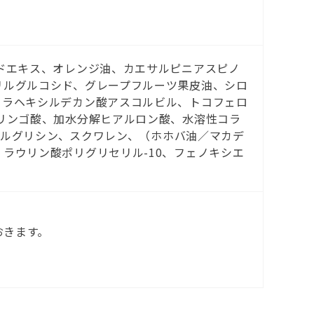
ドエキス、オレンジ油、カエサルピニアスピノ
リルグルコシド、グレープフルーツ果皮油、シロ
トラヘキシルデカン酸アスコルビル、トコフェロ
リンゴ酸、加水分解ヒアルロン酸、水溶性コラ
リシルグリシン、スクワレン、（ホホバ油／マカデ
ラウリン酸ポリグリセリル-10、フェノキシエ
おきます。