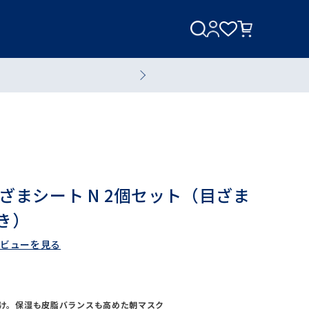
美容家電
美容液
ざまシート N 2個セット（目ざま
つき）
ビューを見る
全てのスキンケアアイテム
ブランド一覧へ
だけ。保湿も皮脂バランスも高めた朝マスク