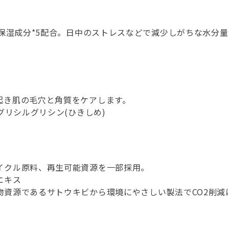
た保湿成分*5配合。日中のストレスなどで減少しがちな水分
起き肌の毛穴と角質をケアします。
グリシルグリシン(ひきしめ)
イクル原料、再生可能資源を一部採用。
エキス
物資源であるサトウキビから環境にやさしい製法でCO2削減