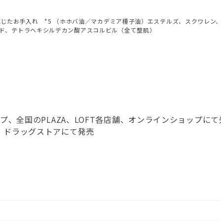
年齢に応じたお手入れ *5 （ホホバ油／マカデミア種子油）エステルズ、スクワ
シド、テトラヘキシルデカン酸アスコルビル（全て整肌）
ョップ、全国のPLAZA、LOFT各店舗、オンラインショップに
プ、ドラッグストアにて発売