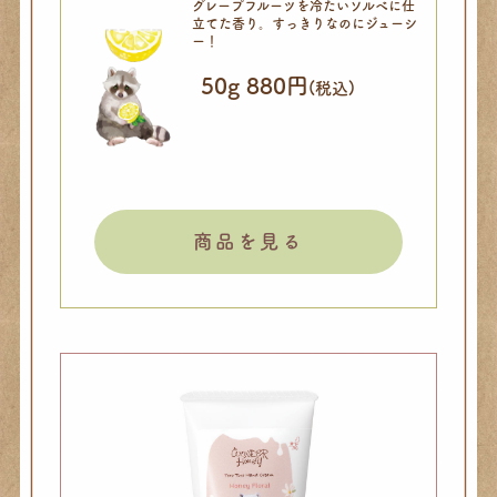
グレープフルーツを
冷たいソルベに仕
立てた香り。
すっきりなのにジューシ
ー！
50g 880円
(税込)
商品を見る