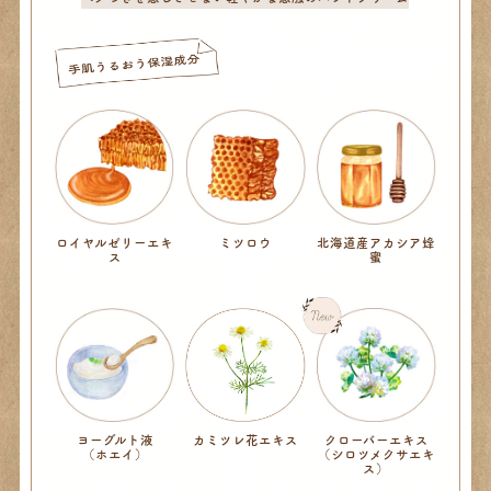
ロイヤルゼリーエキ
ミツロウ
北海道産アカシア蜂
ス
蜜
カミツレ花エキス
ヨーグルト液
クローバーエキス
（ホエイ）
（シロツメクサエキ
ス）