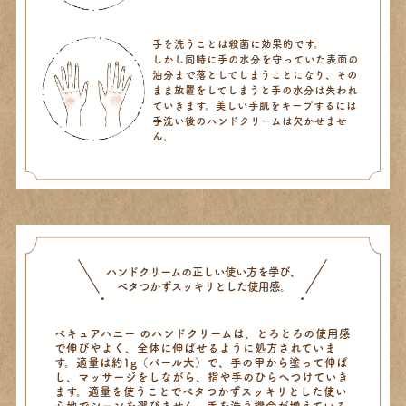
手を洗うことは殺菌に効果的です。
しかし同時に手の水分を守っていた表面の
油分まで落としてしまうことになり、その
まま放置をしてしまうと手の水分は失われ
ていきます。美しい手肌をキープするには
手洗い後のハンドクリームは欠かせませ
ん。
ハンドクリームの正しい使い方を学び、
ベタつかず
スッキリとした使用感。
ベキュアハニー のハンドクリームは、とろとろの使用感
で伸びやよく、
全体に伸ばせるように処方されていま
す。適量は約1g（パール大）で、
手の甲から塗って伸ば
し、マッサージをしながら、指や手のひらへつけていき
ます。
適量を使うことでベタつかずスッキリとした使い