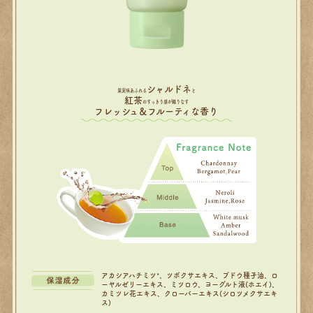
シャルドネ
果実味あふれる
と
紅茶
のすっきり感が織りなす
フレッシュ＆フルーティな香り
アカシアハチミツ*、ツボクサエキス、ブドウ種子油、ロ
ーヤルゼリーエキス、ミツロウ、ヨーグルト液(ホエイ)、
カミツレ花エキス、クローバーエキス(シロツメクサエキ
ス)