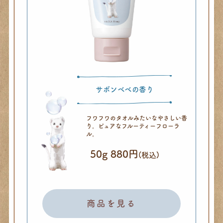
サボンベベの香り
フワフワのタオルみたいな
やさしい香
り。
ピュアなフルーティーフローラ
ル。
50g 880円
(税込)
商品を見る