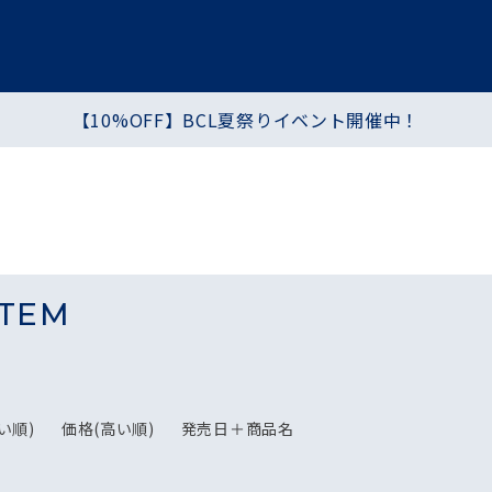
【10%OFF】BCL夏祭りイベント開催中！
プ
ヘア・ハンド・ボディ
食品
シートマスク・パック
化粧水・乳液・クリーム
TEM
い順)
価格(高い順)
発売日＋商品名