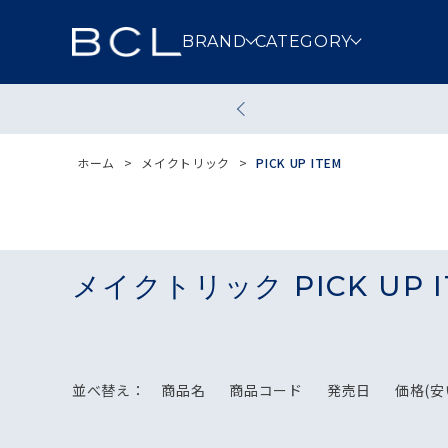
BRAND
CATEGORY
スキンケア
メイクアッ
ホーム
>
メイクトリック
>
PICK UP ITEM
クレンジング
洗顔
メイクトリック PICK UP I
その他スキンケア
並べ替え：
商品名
商品コード
発売日
価格(安