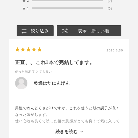
★
2
(0)
★
1
(0)
絞り込み
表示：新しい順
2026.6.30
正直、、これ1本で完結してます。
使った満足度
:とても良い
乾燥はだにんげん
男性でめんどくさがりですが、これを使うと肌の調子が良く
なった気がします。
使い心地も良くて塗った後の肌感がとても良くて気に入って
ます！
続きを読む
私みたいにスキンケアが面倒な男性にはこれ一本！っておす