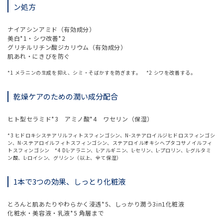
ン処方
ナイアシンアミド（有効成分）
美白*1・シワ改善*2
グリチルリチン酸ジカリウム（有効成分）
肌あれ・にきびを防ぐ
*1 メラニンの生成を抑え、シミ・そばかすを防ぎます。 *2 シワを改善する。
乾燥ケアのための潤い成分配合
ヒト型セラミド*3 アミノ酸*4 ワセリン（保湿）
*3 ヒドロキシステアリルフィトスフィンゴシン、N-ステアロイルジヒドロスフィンゴシ
ン、N-ステアロイルフィトスフィンゴシン、ステアロイルオキシヘプタコサノイルフィ
トスフィンゴシン *4 DL-アラニン、L-アルギニン、L-セリン、L-プロリン、L-グルタミ
ン酸、L-ロイシン、グリシン（以上、全て保湿）
1本で3つの効果、しっとり化粧液
とろんと肌あたりやわらかく浸透*5、しっかり潤う3in1化粧液
化粧水・美容液・乳液*5 角層まで