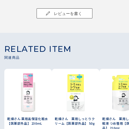
に気に入っているポイントです♡
レビューを書く
これからの夏の季節は冷房などによる隠れ乾燥も気になるの
で、こちらの化粧液で入念にスキンケアしていきたいです！
同じラインのクリームとのライン使いもおすすめです！
RELATED ITEM
乾燥さん 薬用高保湿化粧水
乾燥さん 薬用しっとりク
乾燥さん 薬用し
【医薬部外品】 230mL
リーム【医薬部外品】 50g
粧液 つめ替用【
品】 210mL