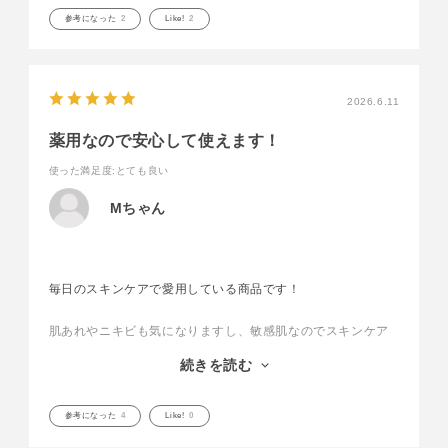
少しとろみがあるテクスチャーで、肌につけると本当にしっ
参考になった
2
Like!
2
とりして肌が守られているようで安心します。
乾燥に特化している点も◎。これがないと不安です。詰め替
え用があるのもありがたいです！
2026.6.11
薬用なので安心して使えます！
使った満足度
:とても良い
Mちゃん
毎日のスキンケアで愛用している商品です！
肌あれやニキビも気になりますし、敏感肌なのでスキンケア
選びには慎重になってしまうのですが、こちらの商品は薬用
続きを読む
処方なので私の肌でも安心して使用できました！
「化粧液」という名の通り、しっとりとしたテクスチャーで
参考になった
4
Like!
0
乾燥をしっかり防いでくれます！たっぷり潤う仕上がりが特