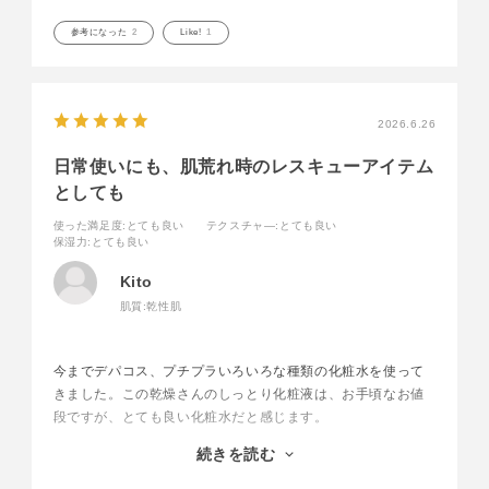
すめします！
参考になった
2
Like!
1
2026.6.26
日常使いにも、肌荒れ時のレスキューアイテム
としても
使った満足度
:とても良い
テクスチャ―
:とても良い
保湿力
:とても良い
Kito
肌質:
乾性肌
今までデパコス、プチプラいろいろな種類の化粧水を使って
きました。この乾燥さんのしっとり化粧液は、お手頃なお値
段ですが、とても良い化粧水だと感じます。
乾燥が気になるときはもちろんのこと、肌荒れをしてしまっ
続きを読む
たときも必ずこのしっとり化粧液に戻ってきます。刺激がな
いので安心して使えます。