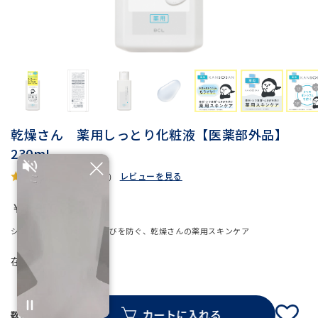
乾燥さん 薬用しっとり化粧液【医薬部外品】
230mL
レビューを見る
5.0
（3）
￥1,650
シミ・シワ・肌あれ・にきびを防ぐ、乾燥さんの薬用スキンケア
在庫
○
数量