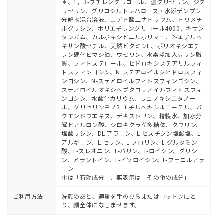
＊、1，3-ブチレングリコール、濃グリセリン、ジグ
リセリン、グリコシルトレハロース・水添デンプン
分解物混合溶液、エデト酸二ナトリウム、トリメチ
ルグリシン、ポリエチレングリコール4000、キサン
タンガム、カルボキシビニルポリマー、2-エチルヘ
キサン酸セチル、天然ビタミンE、ポリオキシエチ
レン硬化ヒマシ油、ワセリン、水素添加大豆リン脂
質、フィトステロール、ヒドロキシステアリルフィ
トスフィンゴシン、N-ステアロイルジヒドロスフィ
ンゴシン、N-ステアロイルフィトスフィンゴシン、
ステアロイルオキシヘプタコサノイルフィトスフィ
ンゴシン、水酸化カリウム、フェノキシエタノー
ル、グリセリンモノ2-エチルヘキシルエーテル、バ
クモンドウエキス、デキストリン、精製水、加水分
解ヒアルロン酸、シロキクラゲ多糖体、タウリン、
塩酸リジン、DL-アラニン、L-ヒスチジン塩酸塩、L-
アルギニン、L-セリン、L-プロリン、L-グルタミン
酸、L-スレオニン、L-バリン、L-ロイシン、グリシ
ン、アラントイン、L-イソロイシン、L-フェニルアラ
ニン
＊は「有効成分」、無表示は「その他の成分」
ご利用方法
洗顔のあと、適量を手のひらまたはコットンにと
り、顔全体になじませます。