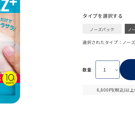
タイプ
ノーズパック
ノー
選択されたタイプ：ノーズパ
数量
6,600円(税込)