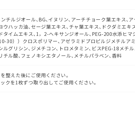
ペンチルジオール､BG､イヌリン､アーチチョーク葉エキス､
ヨウハッカ油､セージ葉エキス､チャ葉エキス､ドクダミエキ
タイムエキス､1，2-ヘキサンジオール､PEG-200水添ヒマ
10-30））クロスポリマー､アゼラミドプロピルジメチルア
ルグリシン､ジメチコン､トロメタミン､ビスPEG-18メチルエ
リチル酸､フェノキシエタノール､メチルパラベン､香料
肌を整えた後にご使用ください。
ックを1枚ずつ取り出してご使用ください。