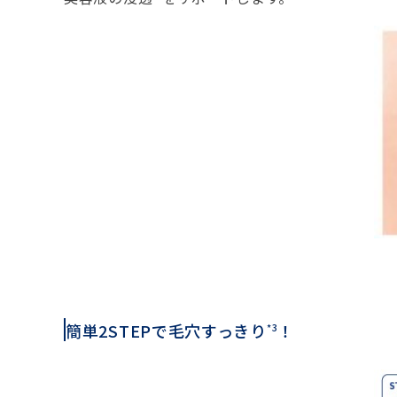
簡単2STEPで毛穴すっきり
！
*3