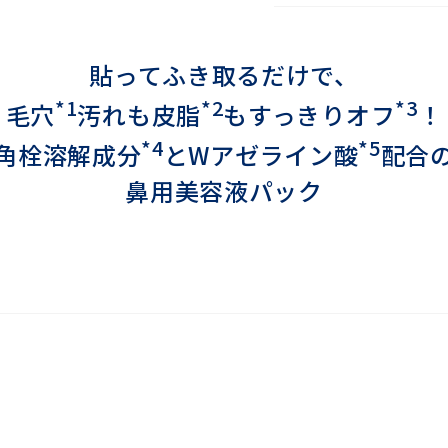
貼ってふき取るだけで、
*1
*2
*3
毛穴
汚れも皮脂
もすっきりオフ
！
*4
*5
角栓溶解成分
とWアゼライン酸
配合
鼻用美容液パック