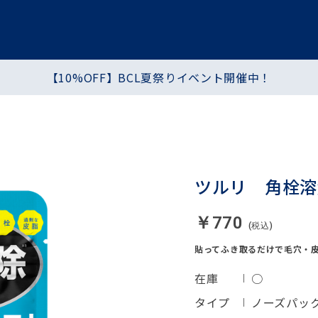
【10%OFF】BCL夏祭りイベント開催中！
プ
ヘア・ハンド・ボディ
食品
シートマスク・パック
化粧水・乳液・クリーム
ツルリ 角栓溶
￥770
貼ってふき取るだけで毛穴・
在庫
○
タイプ
ノーズパック