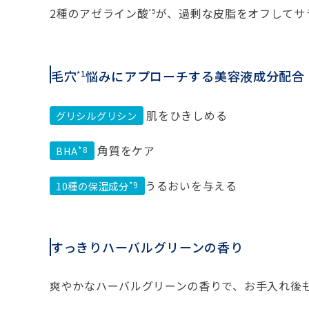
2種のアゼライン酸
が、過剰な皮脂をオフしてサ
*5
毛穴
悩みにアプローチする美容液成分配合
*1
肌をひきしめる
グリシルグリシン
角質をケア
BHA
*8
うるおいを与える
10種の保湿成分
*9
すっきりハーバルグリーンの香り
爽やかなハーバルグリーンの香りで、お手入れ後