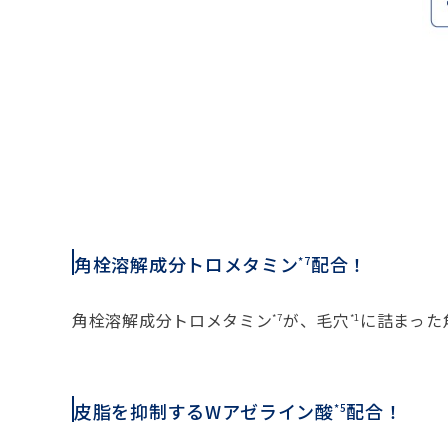
角栓溶解成分トロメタミン
配合！
*7
角栓溶解成分トロメタミン
が、毛穴
に詰まった
*7
*1
皮脂を抑制するWアゼライン酸
配合！
*5