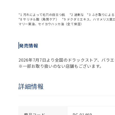
*1 汚れによって毛穴の目立つ肌 *2 過剰な *3 ふき取りに
*8 サリチル酸（角質ケア） *9 ドクダミエキス、ハマメリ
マリー葉油、セイヨウハッカ油（全て保湿）
発売情報
2026年7月7日より全国のドラックストア、バラ
※一部お取り扱いのない店舗もございます。
詳細情報
商品コード
PC-01469