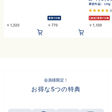
薬部外品〉 120g
5
￥1,320
￥770
￥1,100
会員様限定！
お得な5つの特典