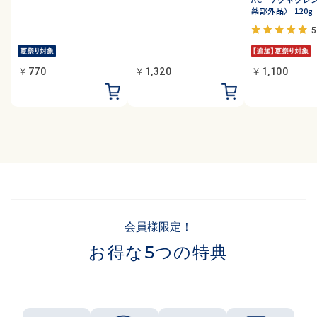
薬部外品〉 120g
5
￥770
￥1,320
￥1,100
会員様限定！
お得な5つの特典