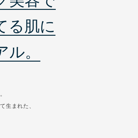
グ美容で
てる肌に
アル。
い。
得て生まれた、