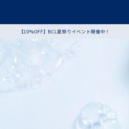
【10%OFF】BCL夏祭りイベント開催中！
プ
ヘア・ハンド・ボディ
食品
シートマスク・パック
化粧水・乳液・クリーム